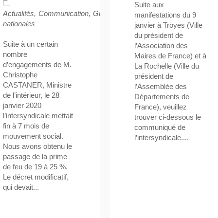
Suite aux
Actualités
Communication
Grève/Manifestation
Informations
manifestations du 9
nationales
janvier à Troyes (Ville
é de
du président de
estation
Informations
Suite à un certain
l’Association des
Médias/Presses
Salaire
nombre
Maires de France) et à
d’engagements de M.
La Rochelle (Ville du
Christophe
président de
CASTANER, Ministre
l’Assemblée des
de l’intérieur, le 28
Départements de
janvier 2020
France), veuillez
l’intersyndicale mettait
trouver ci-dessous le
fin à 7 mois de
communiqué de
mouvement social.
l’intersyndicale....
Nous avons obtenu le
passage de la prime
de feu de 19 à 25 %.
Le décret modificatif,
qui devait...