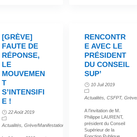
[GRÈVE]
RENCONTR
FAUTE DE
E AVEC LE
RÉPONSE,
PRÉSIDENT
LE
DU CONSEIL
MOUVEMEN
SUP’
T
10 Juil 2019
S’INTENSIFI
Actualités
CSFPT
Grève/
E !
A l’invitation de M.
22 Août 2019
Philippe LAURENT,
président du Conseil
Actualités
Grève/Manifestation
Intersyndicale
Supérieur de la
ndicale
Rencontre
Sapeurs-
Fonction Publique