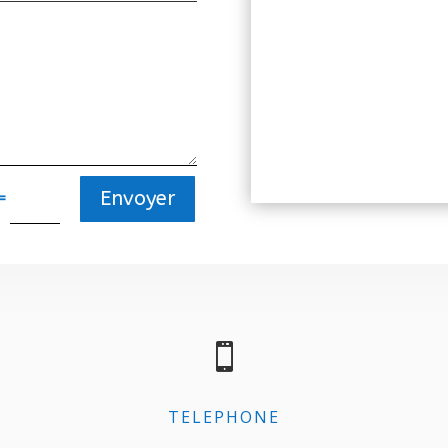
Envoyer
=

TELEPHONE