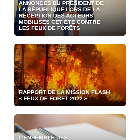
ANNONCES DU PRÉSIDENT DE
LA RÉPUBLIQUE LORS DE LA
RÉCEPTION DES ACTEURS
MOBILISÉS CET ÉTÉ CONTRE
LES FEUX DE FORÊTS
RAPPORT DE LA MISSION FLASH
« FEUX DE FORET 2022 »
L’ENSEMBLE DES