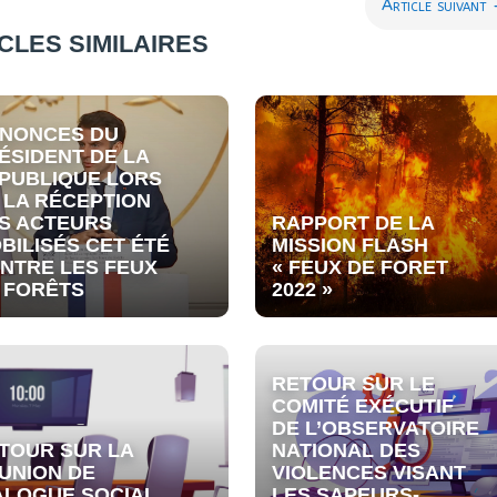
Article suivant
CLES SIMILAIRES
NONCES DU
ÉSIDENT DE LA
PUBLIQUE LORS
 LA RÉCEPTION
S ACTEURS
RAPPORT DE LA
BILISÉS CET ÉTÉ
MISSION FLASH
NTRE LES FEUX
« FEUX DE FORET
 FORÊTS
2022 »
RETOUR SUR LE
COMITÉ EXÉCUTIF
DE L’OBSERVATOIRE
TOUR SUR LA
NATIONAL DES
UNION DE
VIOLENCES VISANT
ALOGUE SOCIAL
LES SAPEURS-