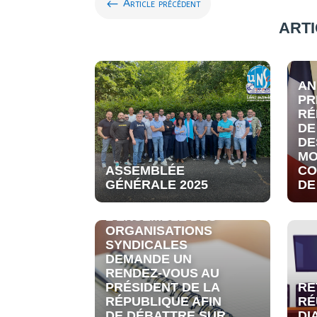
#
Article précédent
ARTI
AN
PR
RÉ
DE
DE
MO
ASSEMBLÉE
CO
GÉNÉRALE 2025
DE
L’ENSEMBLE DES
ORGANISATIONS
SYNDICALES
DEMANDE UN
RENDEZ-VOUS AU
PRÉSIDENT DE LA
RE
RÉPUBLIQUE AFIN
RÉ
DE DÉBATTRE SUR
DI