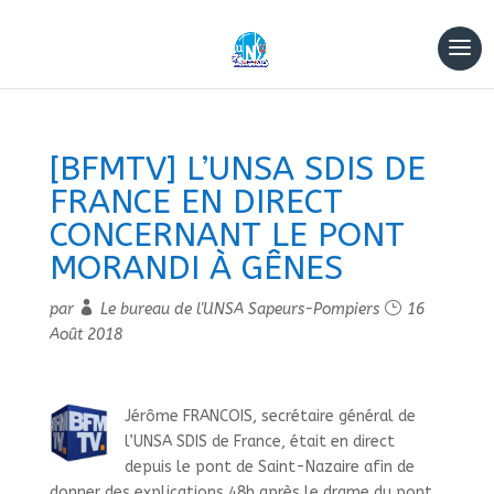
[BFMTV] L’UNSA SDIS DE
FRANCE EN DIRECT
CONCERNANT LE PONT
MORANDI À GÊNES
par
Le bureau de l'UNSA Sapeurs-Pompiers
16
Août 2018
Jérôme FRANCOIS, secrétaire général de
l’UNSA SDIS de France, était en direct
depuis le pont de Saint-Nazaire afin de
donner des explications 48h après le drame du pont