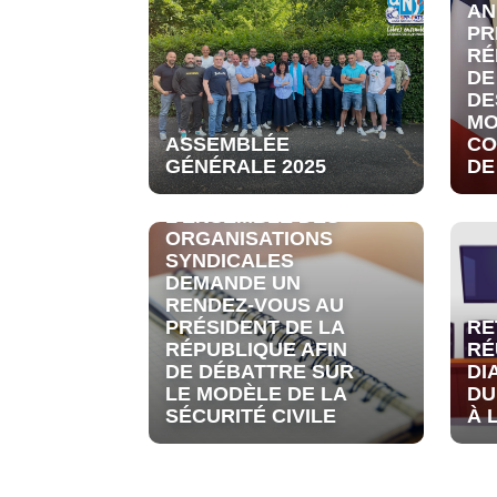
AN
PR
RÉ
DE
DE
MO
ASSEMBLÉE
CO
GÉNÉRALE 2025
DE
L’ENSEMBLE DES
ORGANISATIONS
SYNDICALES
DEMANDE UN
RENDEZ-VOUS AU
PRÉSIDENT DE LA
RE
RÉPUBLIQUE AFIN
RÉ
DE DÉBATTRE SUR
DI
LE MODÈLE DE LA
DU
SÉCURITÉ CIVILE
À 