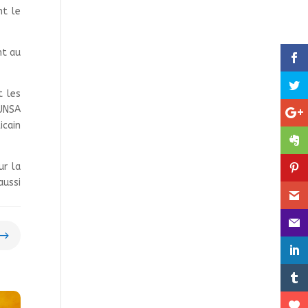
nt le
nt au
t les
’UNSA
icain
ur la
aussi
$