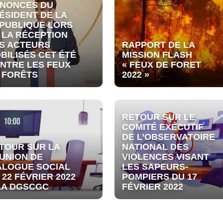
NONCES DU
ÉSIDENT DE LA
PUBLIQUE LORS
 LA RÉCEPTION
S ACTEURS
RAPPORT DE LA
BILISÉS CET ÉTÉ
MISSION FLASH
NTRE LES FEUX
« FEUX DE FORET
 FORÊTS
2022 »
RETOUR SUR LE
COMITÉ EXÉCUTIF
DE L’OBSERVATOIRE
TOUR SUR LA
NATIONAL DES
UNION DE
VIOLENCES VISANT
ALOGUE SOCIAL
LES SAPEURS-
 22 FÉVRIER 2022
POMPIERS DU 17
LA DGSCGC
FÉVRIER 2022