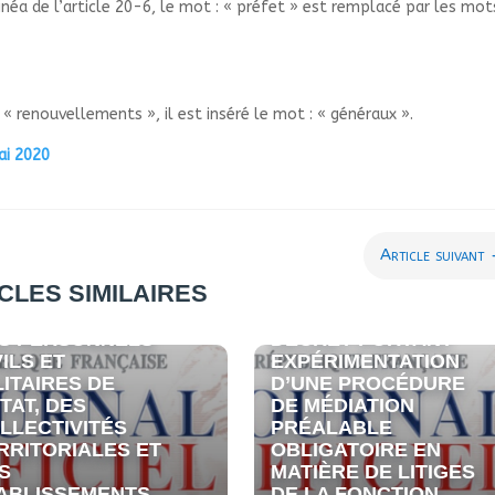
inéa de l’article 20-6, le mot : «
préfet
» est remplacé par les mots
 «
renouvellements
», il est inséré le mot : «
généraux
».
ai 2020
Article suivant
CLES SIMILAIRES
CRET RELATIF À
 RÉMUNÉRATION
S PERSONNELS
DÉCRET PORTANT
VILS ET
EXPÉRIMENTATION
LITAIRES DE
D’UNE PROCÉDURE
ETAT, DES
DE MÉDIATION
LLECTIVITÉS
PRÉALABLE
RRITORIALES ET
OBLIGATOIRE EN
S
MATIÈRE DE LITIGES
ABLISSEMENTS
DE LA FONCTION