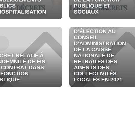
BLICS
PUBLIQUE ET
HOSPITALISATION
SOCIAUX
ARRÊTÉ RELATIF
AUX MODALITÉS
D’ÉLECTION AU
CONSEIL
D’ADMINISTRATION
DE LA CAISSE
CRET RELATIF À
NATIONALE DE
INDEMNITÉ DE FIN
RETRAITES DES
 CONTRAT DANS
AGENTS DES
 FONCTION
COLLECTIVITÉS
BLIQUE
LOCALES EN 2021