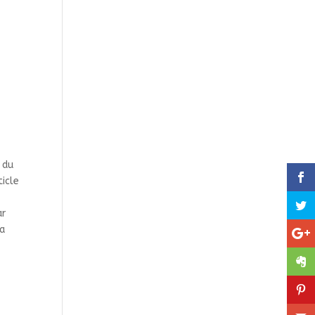
 du
ticle
ar
la