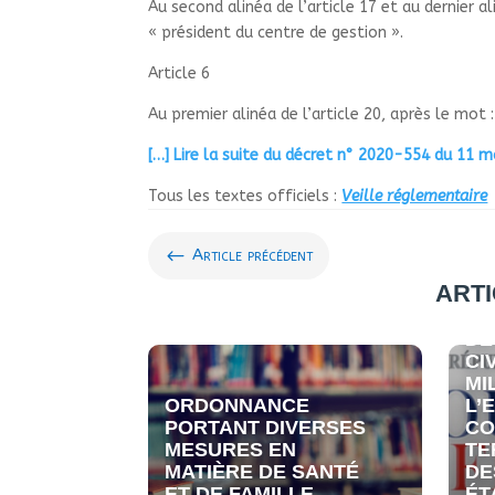
Au second alinéa de l’article 17 et au dernier al
«
président du centre de gestion
».
Article 6
Au premier alinéa de l’article 20, après le mot :
[…] Lire la suite du décret n° 2020-554 du 11 m
Tous les textes officiels :
Veille réglementaire
#
Article précédent
ARTI
DÉ
LA
DE
CI
MI
ORDONNANCE
L’
PORTANT DIVERSES
CO
MESURES EN
TE
MATIÈRE DE SANTÉ
DE
ET DE FAMILLE
ÉT