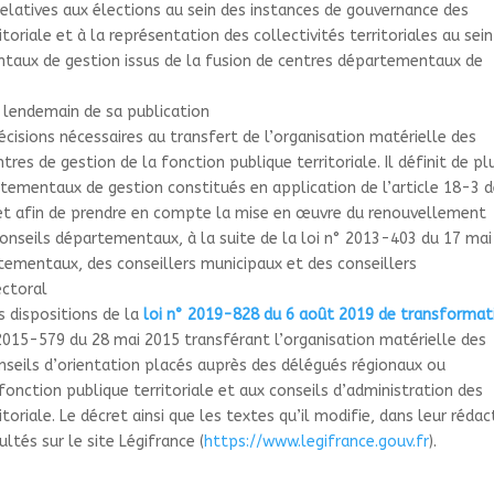
 relatives aux élections au sein des instances de gouvernance des
toriale et à la représentation des collectivités territoriales au sei
ntaux de gestion issus de la fusion de centres départementaux de
e lendemain de sa publication
écisions nécessaires au transfert de l’organisation matérielle des
res de gestion de la fonction publique territoriale. Il définit de pl
rtementaux de gestion constitués en application de l’article 18-3 d
décret afin de prendre en compte la mise en œuvre du renouvellement
onseils départementaux, à la suite de la loi n° 2013-403 du 17 mai
rtementaux, des conseillers municipaux et des conseillers
ectoral
es dispositions de la
loi n° 2019-828 du 6 août 2019 de transformat
2015-579 du 28 mai 2015 transférant l’organisation matérielle des
onseils d’orientation placés auprès des délégués régionaux ou
onction publique territoriale et aux conseils d’administration des
toriale. Le décret ainsi que les textes qu’il modifie, dans leur rédac
ltés sur le site Légifrance (
https://www.legifrance.gouv.fr
).