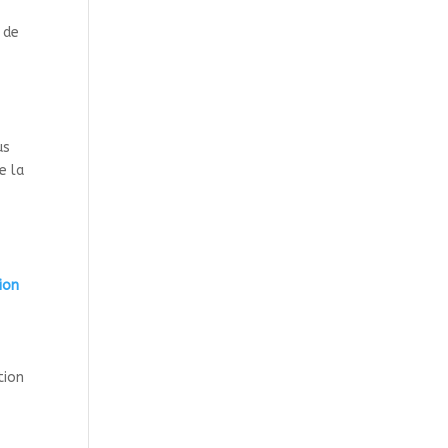
n de
us
e la
ion
tion