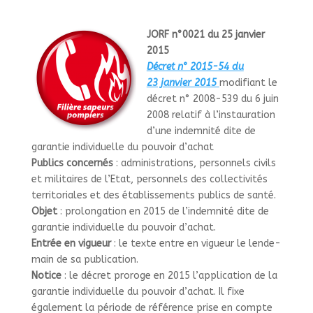
JORF n°0021 du 25 janvier
2015
Décret n° 2015-54 du
23 janvier 2015
modifiant le
décret n° 2008-539 du 6 juin
2008 relatif à l’instauration
d’une indemnité dite de
garantie individuelle du pouvoir d’achat
Publics concer­nés
: admi­nis­tra­tions, per­son­nels civils
et mili­tai­res de l’Etat, per­son­nels des col­lec­ti­vi­tés
ter­ri­to­ria­les et des établissements publics de santé.
Objet
: pro­lon­ga­tion en 2015 de l’indem­nité dite de
garan­tie indi­vi­duelle du pou­voir d’achat.
Entrée en vigueur
: le texte entre en vigueur le len­de­
main de sa publi­ca­tion.
Notice
: le décret pro­roge en 2015 l’appli­ca­tion de la
garan­tie indi­vi­duelle du pou­voir d’achat. Il fixe
également la période de réfé­rence prise en compte