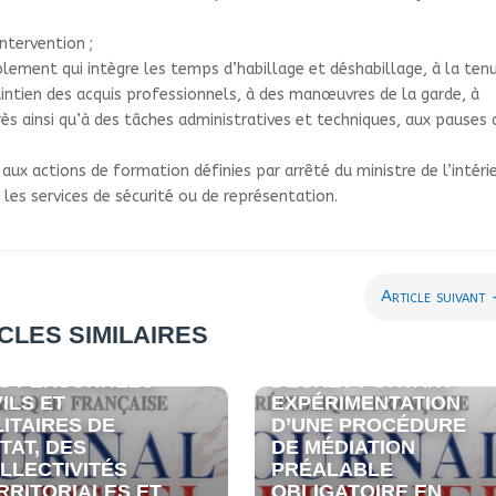
ter­ven­tion
;
ble­ment qui intè­gre les temps d’habillage et désha­billage, à la ten
main­tien des acquis pro­fes­sion­nels, à des manœu­vres de la garde, à
ès ainsi qu’à des tâches admi­nis­tra­ti­ves et tech­ni­ques, aux pauses
 aux actions de for­ma­tion défi­nies par arrêté du minis­tre de l’inté­ri
es ser­vi­ces de sécu­rité ou de repré­sen­ta­tion.
Article suivant
CLES SIMILAIRES
CRET RELATIF À
 RÉMUNÉRATION
S PERSONNELS
DÉCRET PORTANT
VILS ET
EXPÉRIMENTATION
LITAIRES DE
D’UNE PROCÉDURE
ETAT, DES
DE MÉDIATION
LLECTIVITÉS
PRÉALABLE
RRITORIALES ET
OBLIGATOIRE EN