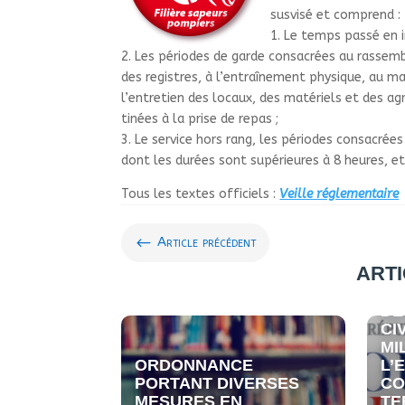
sus­visé et com­prend :
1. Le temps passé en in
2. Les pério­des de garde consa­crées au ras­sem­
des regis­tres, à l’entraî­ne­ment phy­si­que, au 
l’entre­tien des locaux, des maté­riels et des agr
ti­nées à la prise de repas
;
3. Le ser­vice hors rang, les pério­des consa­crées
dont les durées sont supé­rieu­res à 8 heures, et l
Tous les textes offi­ciels :
Veille régle­men­taire
#
Article précédent
ARTI
DÉ
LA
DE
CI
MI
ORDONNANCE
L’
PORTANT DIVERSES
CO
MESURES EN
TE