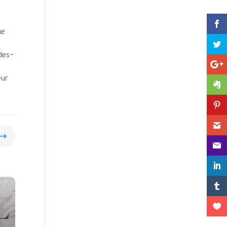
ue
 des­
eur
$