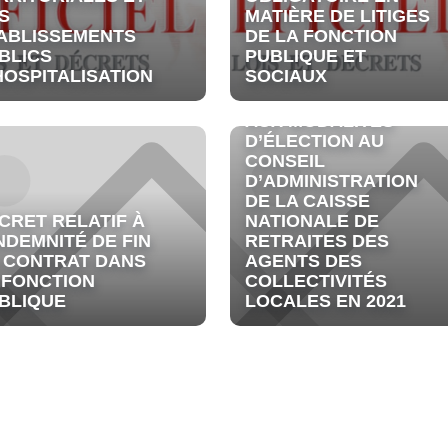
S
MATIÈRE DE LITIGES
ABLISSEMENTS
DE LA FONCTION
BLICS
PUBLIQUE ET
HOSPITALISATION
SOCIAUX
ARRÊTÉ RELATIF
AUX MODALITÉS
D’ÉLECTION AU
CONSEIL
D’ADMINISTRATION
DE LA CAISSE
CRET RELATIF À
NATIONALE DE
INDEMNITÉ DE FIN
RETRAITES DES
 CONTRAT DANS
AGENTS DES
 FONCTION
COLLECTIVITÉS
BLIQUE
LOCALES EN 2021