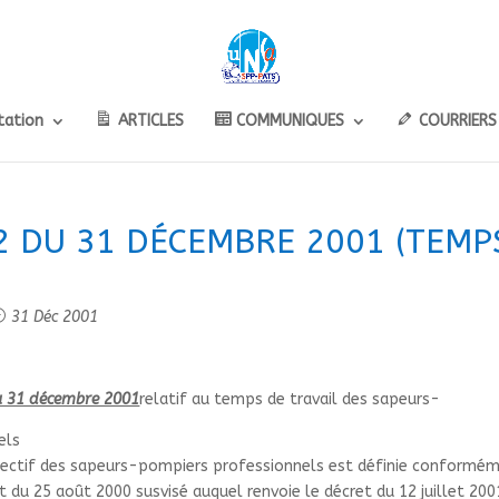
ation
ARTICLES
COMMUNIQUES
COURRIERS
2 DU 31 DÉCEMBRE 2001 (TEMP
31 Déc 2001
u 31 décembre 2001
relatif au temps de travail des sapeurs-
els
fec­tif des sapeurs-pom­piers pro­fes­sion­nels est défi­nie confor­mé­
 du 25 août 2000 sus­visé auquel ren­voie le décret du 12 ­juillet 200